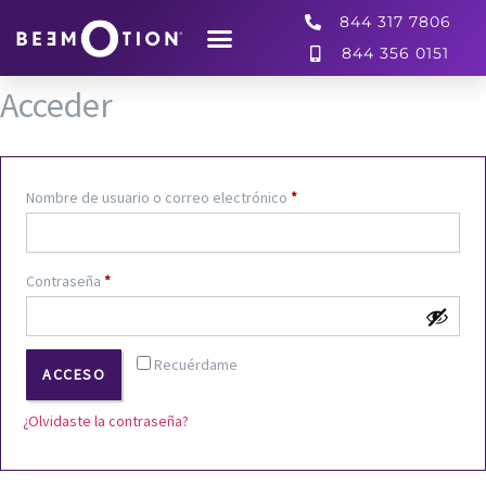
844 317 7806
844 356 0151
Acceder
Nombre de usuario o correo electrónico
*
Contraseña
*
Recuérdame
ACCESO
¿Olvidaste la contraseña?